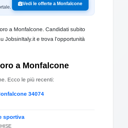
Vedi le offerte a Monfalcone
rtale.
lavoro a Monfalcone. Candidati subito
JobsinItaly.it e trova l’opportunità
voro a Monfalcone
e. Ecco le più recenti:
Monfalcone 34074
ce sportiva
HISE