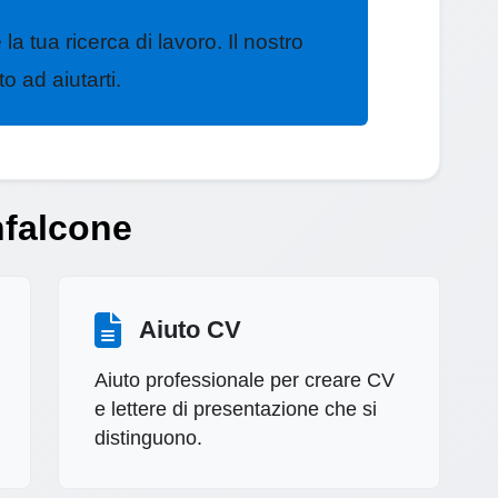
la tua ricerca di lavoro. Il nostro
 ad aiutarti.
nfalcone
Aiuto CV
Aiuto professionale per creare CV
e lettere di presentazione che si
distinguono.