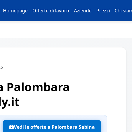
Homepage
Offerte di lavoro
Aziende
Prezzi
Chi sia
26
 a Palombara
y.it
Vedi le offerte a Palombara Sabina