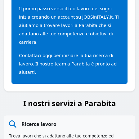
Il primo passo verso il tuo lavoro dei sogni
inizia creando un account su JOBSinITALY.it. Ti
aiutiamo a trovare lavori a Parabita che si
adattano alle tue competenze e obiettivi di
carriera.
Contattaci oggi per iniziare la tua ricerca di
lavoro. Il nostro team a Parabita è pronto ad
aiutarti.
I nostri servizi a Parabita
Ricerca lavoro
Trova lavori che si adattano alle tue competenze ed