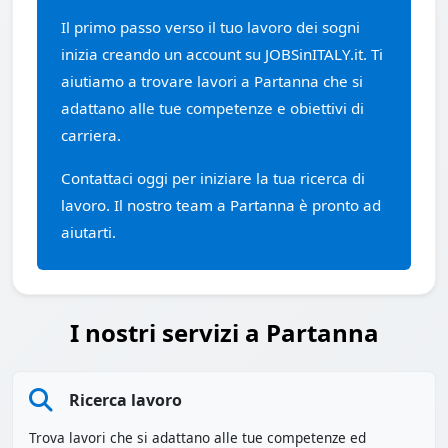
Il primo passo verso il tuo lavoro dei sogni
inizia creando un account su JOBSinITALY.it. Ti
aiutiamo a trovare lavori a Partanna che si
adattano alle tue competenze e obiettivi di
carriera.
Contattaci oggi per iniziare la tua ricerca di
lavoro. Il nostro team a Partanna è pronto ad
aiutarti.
I nostri servizi a Partanna
Ricerca lavoro
Trova lavori che si adattano alle tue competenze ed