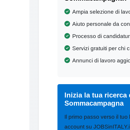
Ampia selezione di lav
Aiuto personale da cons
Processo di candidatu
Servizi gratuiti per chi 
Annunci di lavoro aggi
Inizia la tua ricerca
Sommacampagna
Il primo passo verso il tuo
account su JOBSinITALY.it.