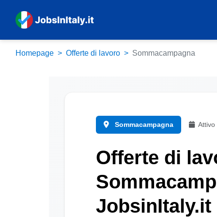
Homepage
Offerte di lavoro
Sommacampagna
Sommacampagna
Attivo
Offerte di lav
Sommacampa
JobsinItaly.it