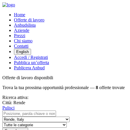
Home
Offerte di lavoro
Anbudslista
Aziende
Prezzi
Chi siamo
Contatti
English
Accedi / Registrati
Pubblica un’offerta
Publicera Anbud
Offerte di lavoro disponibili
Trova la tua prossima opportunità professionale —
8
offerte trovate
Ricerca attiva:
Città:
Rende
Pulisci